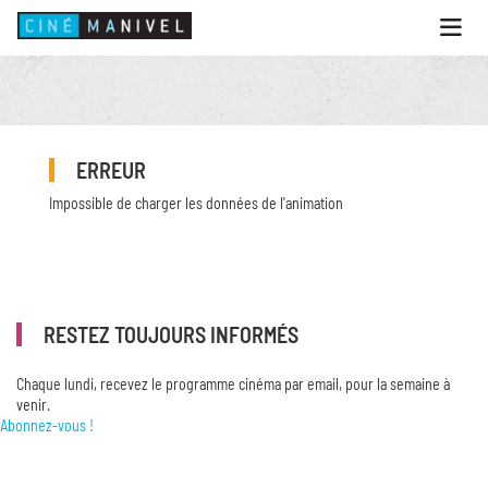
Ouvri
le
menu
ACCUEIL
PROGRAMME
ERREUR
ANIMATIONS
Impossible de charger les données de l'animation
CINÉ CAFÉ | RESTAURANT
PRESTATIONS
INFOS PRATIQUES
RESTEZ TOUJOURS INFORMÉS
Chaque lundi, recevez le programme cinéma par email, pour la semaine à
venir.
Abonnez-vous !