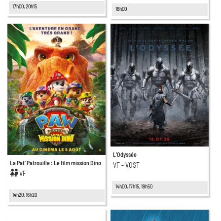
17h00, 20h15
16h00
L'Odyssée
La Pat’ Patrouille : Le film mission Dino
VF - VOST
VF
14h00, 17h15, 19h50
14h20, 16h20