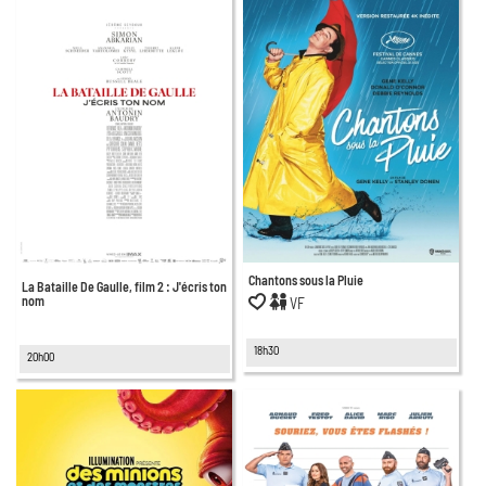
Chantons sous la Pluie
La Bataille De Gaulle, film 2 : J'écris ton
nom
VF
18h30
20h00