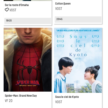
Cotton Queen
Sur la route d’Omaha
VOST
VOST
20h45
18h30
Spider-Man: Brand New Day
Sous le ciel de Kyoto
VF 2D
VOST