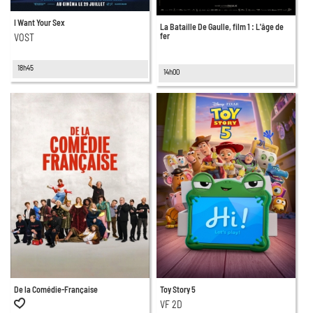
I Want Your Sex
La Bataille De Gaulle, film 1 : L'âge de
fer
VOST
18h45
14h00
De la Comédie-Française
Toy Story 5
VF 2D