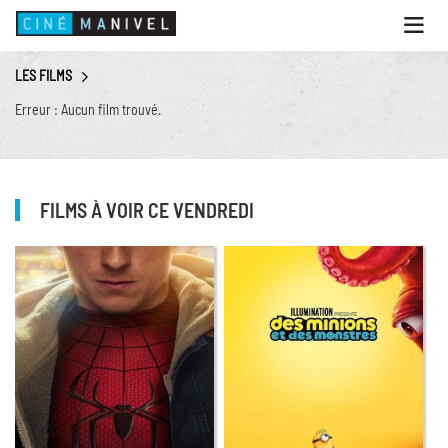
Ouvri
le
menu
LES FILMS
ACCUEIL
Erreur : Aucun film trouvé.
PROGRAMME
ANIMATIONS
CINÉ CAFÉ | RESTAURANT
FILMS À VOIR CE VENDREDI
PRESTATIONS
INFOS PRATIQUES