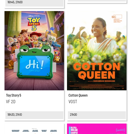
16h45, 21h00
Toy Story 5
Cotton Queen
VF 2D
VOST
18h30, 21h10
21h00