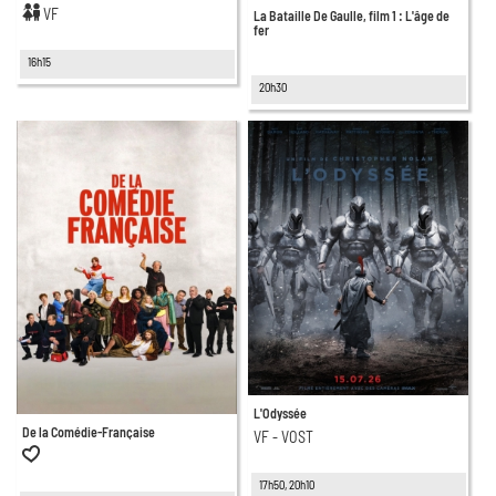
VF
La Bataille De Gaulle, film 1 : L'âge de
fer
16h15
20h30
L'Odyssée
De la Comédie-Française
VF - VOST
17h50, 20h10