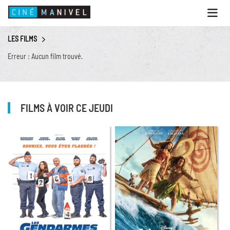
Ouvri
le
menu
LES FILMS
ACCUEIL
Erreur : Aucun film trouvé.
PROGRAMME
ANIMATIONS
CINÉ CAFÉ | RESTAURANT
FILMS À VOIR CE JEUDI
PRESTATIONS
INFOS PRATIQUES