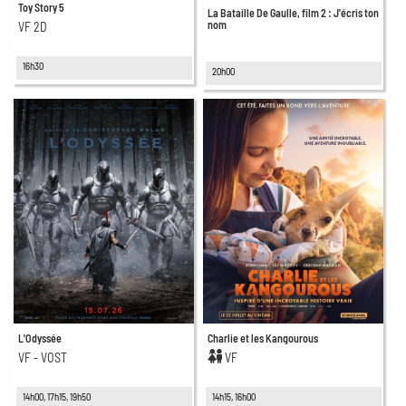
Toy Story 5
La Bataille De Gaulle, film 2 : J'écris ton
nom
VF 2D
16h30
20h00
L'Odyssée
Charlie et les Kangourous
VF - VOST
VF
14h00, 17h15, 19h50
14h15, 16h00