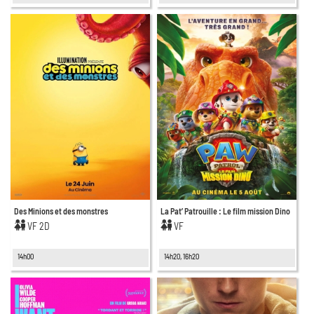
Des Minions et des monstres
La Pat’ Patrouille : Le film mission Dino
VF 2D
VF
14h00
14h20, 16h20