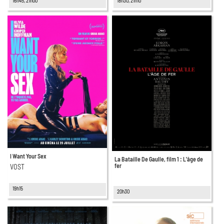
16h45, 21h00
18h30, 21h10
I Want Your Sex
La Bataille De Gaulle, film 1 : L'âge de
fer
VOST
19h15
20h30