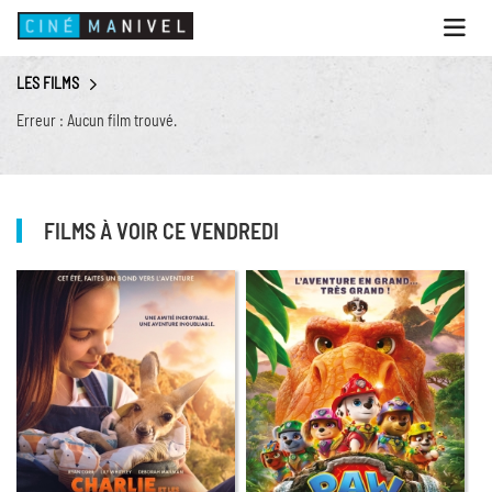
Ouvri
le
menu
LES FILMS
ACCUEIL
Erreur : Aucun film trouvé.
PROGRAMME
ANIMATIONS
CINÉ CAFÉ | RESTAURANT
FILMS À VOIR CE VENDREDI
PRESTATIONS
INFOS PRATIQUES