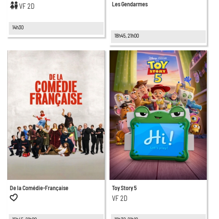
Les Gendarmes
VF 2D
14h30
18h45, 21h00
De la Comédie-Française
Toy Story 5
VF 2D