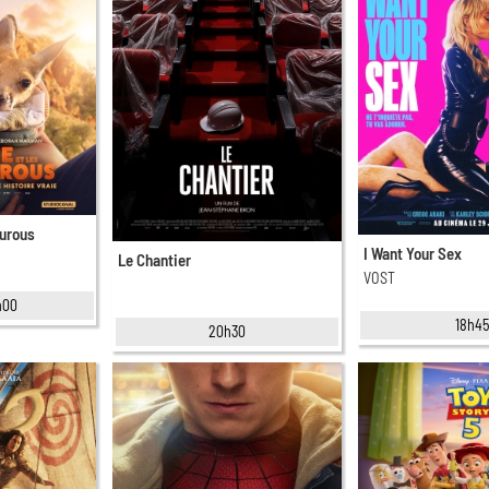
ourous
I Want Your Sex
Le Chantier
VOST
h00
18h4
20h30