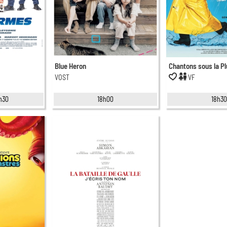
Blue Heron
Chantons sous la Pl
VOST
VF
0h30
18h00
18h3