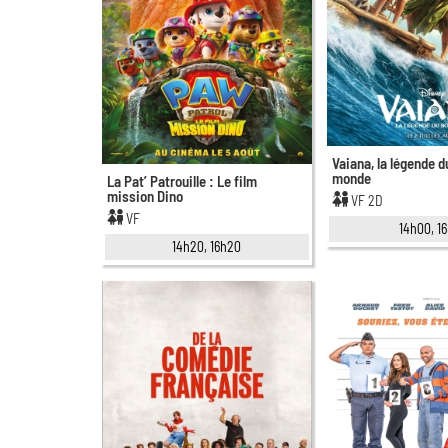
Vaiana, la légende d
monde
La Pat’ Patrouille : Le film
mission Dino
VF 2D
VF
14h00, 16
14h20, 16h20