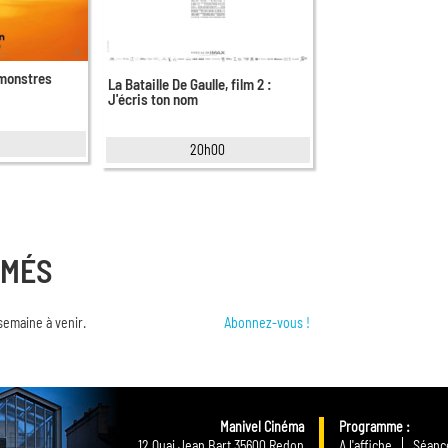
 monstres
La Bataille De Gaulle, film 2 :
J'écris ton nom
20h00
RMÉS
semaine à venir.
Abonnez-vous !
Manivel Cinéma
Programme
12 Quai Jean Bart 35600 Redon
A l'affiche
Séance