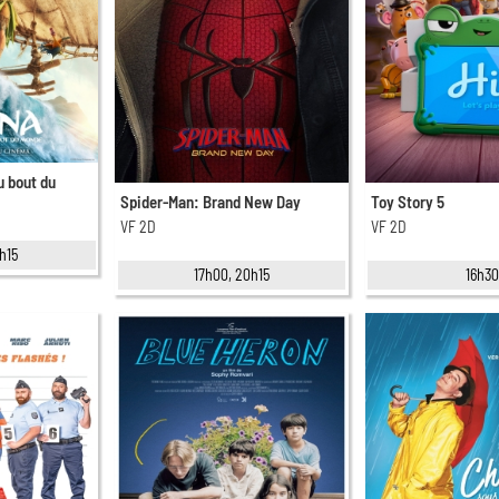
u bout du
Spider-Man: Brand New Day
Toy Story 5
VF 2D
VF 2D
h15
17h00, 20h15
16h30