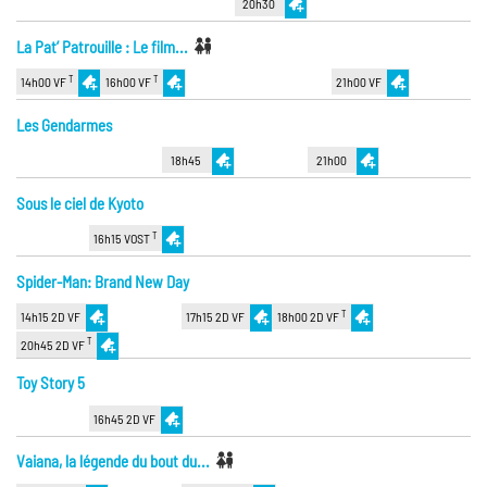
20h30
La Pat’ Patrouille : Le film...
T
T
14h00 VF
16h00 VF
21h00 VF
Les Gendarmes
18h45
21h00
Sous le ciel de Kyoto
T
16h15 VOST
Spider-Man: Brand New Day
T
14h15 2D VF
17h15 2D VF
18h00 2D VF
T
20h45 2D VF
Toy Story 5
16h45 2D VF
Vaiana, la légende du bout du...