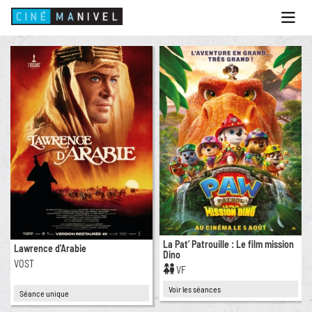
Ouvri
le
menu
ACCUEIL
PROGRAMME
ANIMATIONS
CINÉ CAFÉ | RESTAURANT
PRESTATIONS
INFOS PRATIQUES
La Pat’ Patrouille : Le film mission
Lawrence d'Arabie
Dino
VOST
VF
Voir les séances
Séance unique