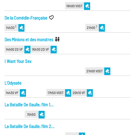
19h00 VOST
De la Comédie-Française
T
T
14h30
21h00
Des Minions et des monstres
14h00 2D VF
16h30 2D VF
I Want Your Sex
21h00 VOST
L'Odyssée
14h30 VF
17h50 VOST
20h10 VF
La Bataille De Gaulle, film 1...
15h50
La Bataille De Gaulle, film 2...