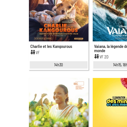
Charlie et les Kangourous
Vaiana, la légende d
monde
VF
VF 2D
14h30
14h15, 18