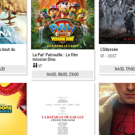
u bout du
L'Odyssée
La Pat’ Patrouille : Le film
VF - VOST
mission Dino
VF
h30
14h30, 17h50
14h00, 16h00, 21h00