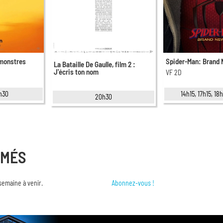
 monstres
Spider-Man: Brand
La Bataille De Gaulle, film 2 :
J'écris ton nom
VF 2D
6h30
14h15, 17h15, 1
20h30
RMÉS
semaine à venir.
Abonnez-vous !