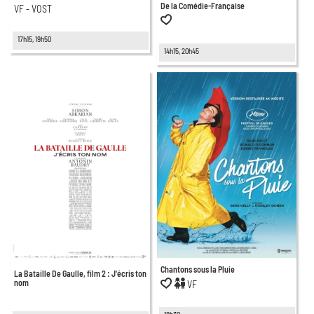
De la Comédie-Française
VF - VOST
17h15, 19h50
14h15, 20h45
Chantons sous la Pluie
La Bataille De Gaulle, film 2 : J'écris ton
nom
VF