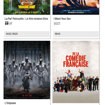
La Pat’ Patrouille : Le film mission Dino
I Want Your Sex
VF
VOST
14h20, 16h20
18h45
L'Odyssée