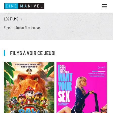
Ouvri
le
menu
LES FILMS
ACCUEIL
Erreur : Aucun film trouvé.
PROGRAMME
ANIMATIONS
CINÉ CAFÉ | RESTAURANT
FILMS À VOIR CE JEUDI
PRESTATIONS
INFOS PRATIQUES