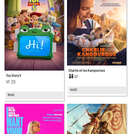
Charlie et les Kangourous
Toy Story 5
VF
VF 2D
14h30
16h45