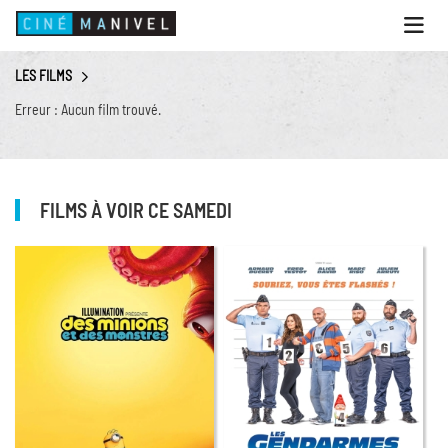
Ouvri
le
menu
LES FILMS
ACCUEIL
Erreur : Aucun film trouvé.
PROGRAMME
ANIMATIONS
CINÉ CAFÉ | RESTAURANT
FILMS À VOIR CE SAMEDI
PRESTATIONS
INFOS PRATIQUES