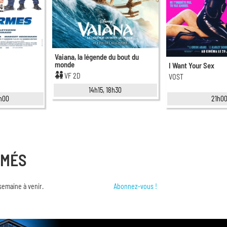
Vaiana, la légende du bout du
monde
I Want Your Sex
VF 2D
VOST
14h15, 18h30
1h00
21h0
RMÉS
semaine à venir.
Abonnez-vous !