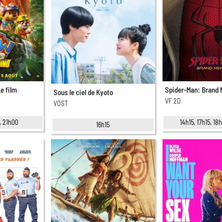
Le film
Spider-Man: Brand
Sous le ciel de Kyoto
VF 2D
VOST
, 21h00
14h15, 17h15, 1
16h15