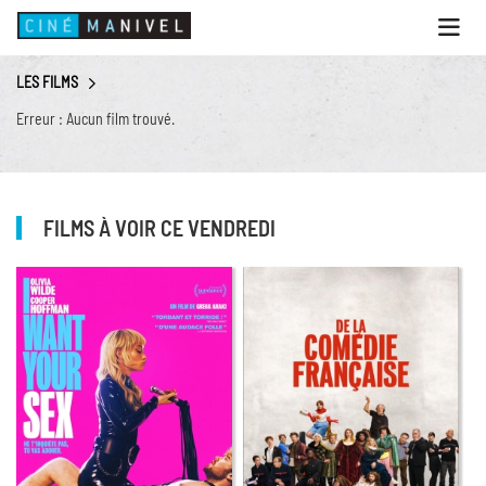
Ouvri
le
menu
LES FILMS
ACCUEIL
Erreur : Aucun film trouvé.
PROGRAMME
ANIMATIONS
CINÉ CAFÉ | RESTAURANT
FILMS À VOIR CE VENDREDI
PRESTATIONS
INFOS PRATIQUES