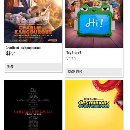
Charlie et les Kangourous
Toy Story 5
VF
VF 2D
16h15
18h30, 21h10