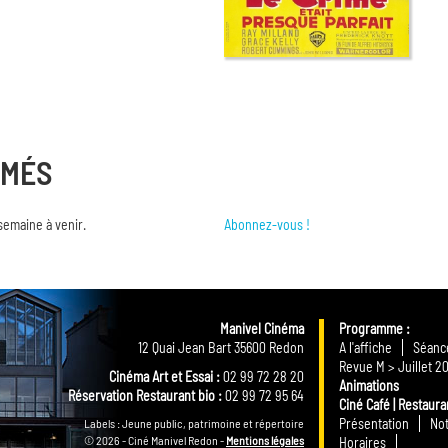
RMÉS
semaine à venir.
Abonnez-vous !
Manivel Cinéma
Programme
12 Quai Jean Bart 35600 Redon
A l'affiche
Séance
Revue M > Juillet 2
Cinéma Art et Essai :
02 99 72 28 20
Animations
Réservation Restaurant bio :
02 99 72 95 64
Ciné Café | Restaura
Présentation
Not
Labels : Jeune public, patrimoine et répertoire
© 2026 - Ciné Manivel Redon -
Mentions légales
Horaires