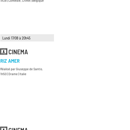
1h38 | Comédie, Crime | Belgique
Lundi 17/08 à 20h45
CINEMA
RIZ AMER
Réalisé par Giuseppe de Santis.
1h50 | Drame | Italie