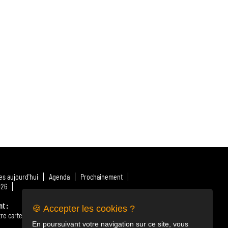
s aujourd'hui
Agenda
Prochainement
026
nt
🍪 Accepter les cookies ?
re carte
» Télécharger le menu
Nos producteurs
En poursuivant votre navigation sur ce site, vous