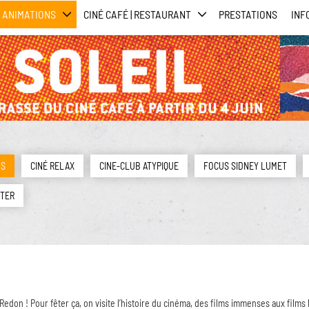
ANIMATIONS
CINÉ CAFÉ | RESTAURANT
PRESTATIONS
INF
MS
CINÉ RELAX
CINE-CLUB ATYPIQUE
FOCUS SIDNEY LUMET
TTER
 Redon ! Pour fêter ça, on visite l’histoire du cinéma, des films immenses aux film