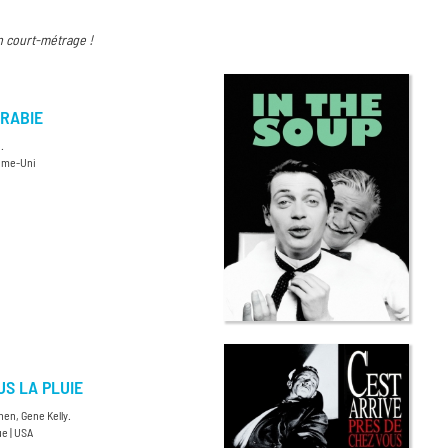
n court-métrage !
RABIE
.
aume-Uni
S LA PLUIE
nen, Gene Kelly.
e | USA