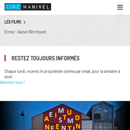
Ouvri
le
menu
LES FILMS
ACCUEIL
Erreur : Aucun film trouvé.
PROGRAMME
ANIMATIONS
RESTEZ TOUJOURS INFORMÉS
CINÉ CAFÉ | RESTAURANT
PRESTATIONS
Chaque lundi, recevez le programme cinéma par email, pour la semaine à
venir.
INFOS PRATIQUES
Abonnez-vous !