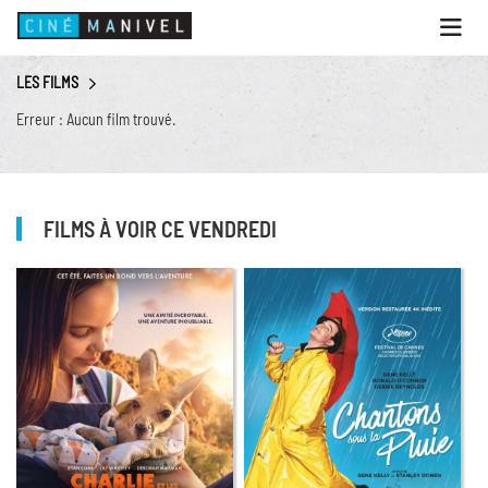
Ouvri
le
menu
LES FILMS
ACCUEIL
Erreur : Aucun film trouvé.
PROGRAMME
ANIMATIONS
CINÉ CAFÉ | RESTAURANT
FILMS À VOIR CE VENDREDI
PRESTATIONS
INFOS PRATIQUES