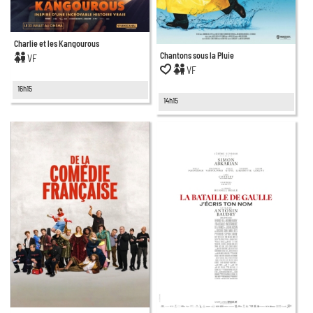
Charlie et les Kangourous
Chantons sous la Pluie
VF
VF
16h15
14h15