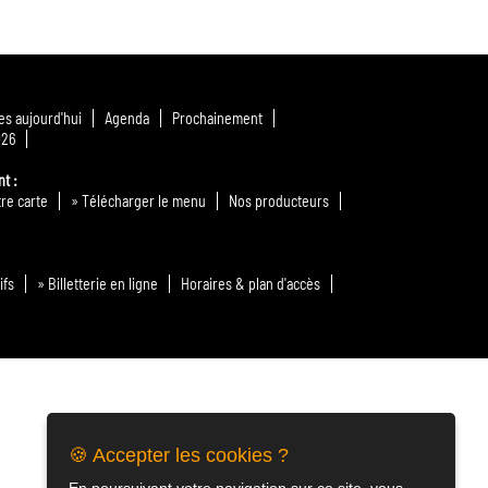
s aujourd'hui
Agenda
Prochainement
026
nt
re carte
» Télécharger le menu
Nos producteurs
ifs
» Billetterie en ligne
Horaires & plan d'accès
🍪 Accepter les cookies ?