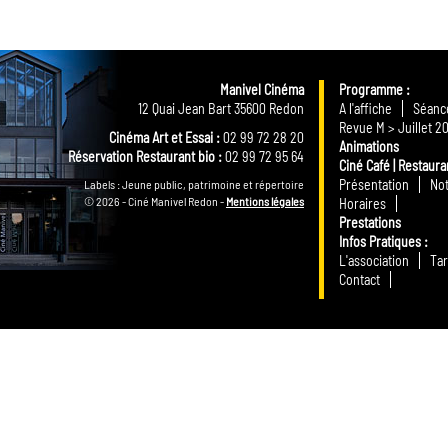
Manivel Cinéma
Programme
12 Quai Jean Bart 35600 Redon
A l'affiche
Séance
Revue M > Juillet 2
Cinéma Art et Essai :
02 99 72 28 20
Animations
Réservation Restaurant bio :
02 99 72 95 64
Ciné Café | Restaura
Présentation
Not
Labels : Jeune public, patrimoine et répertoire
© 2026 - Ciné Manivel Redon -
Mentions légales
Horaires
Prestations
Infos Pratiques
L'association
Tar
Contact