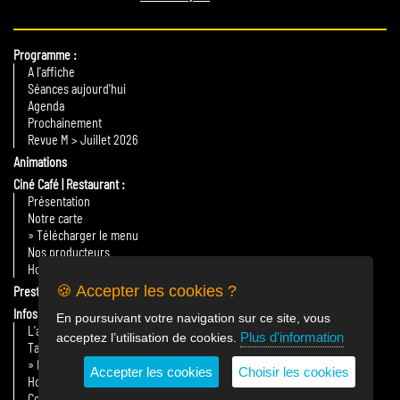
Programme
A l'affiche
Séances aujourd'hui
Agenda
Prochainement
Revue M > Juillet 2026
Animations
Ciné Café | Restaurant
Présentation
Notre carte
» Télécharger le menu
Nos producteurs
Horaires
🍪 Accepter les cookies ?
Prestations
Infos Pratiques
En poursuivant votre navigation sur ce site, vous
L'association
Plus d'information
acceptez l’utilisation de cookies.
Tarifs
» Billetterie en ligne
Accepter les cookies
Choisir les cookies
Horaires & plan d'accès
Contact