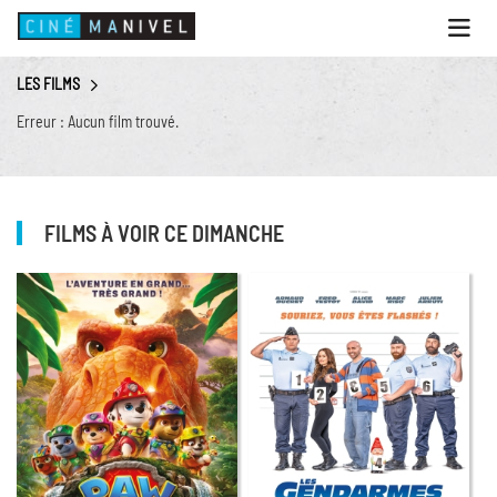
Ouvri
le
menu
LES FILMS
ACCUEIL
Erreur : Aucun film trouvé.
PROGRAMME
ANIMATIONS
CINÉ CAFÉ | RESTAURANT
FILMS À VOIR CE DIMANCHE
PRESTATIONS
INFOS PRATIQUES