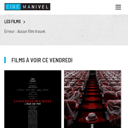
Ouvri
le
menu
LES FILMS
ACCUEIL
Erreur : Aucun film trouvé.
PROGRAMME
ANIMATIONS
CINÉ CAFÉ | RESTAURANT
FILMS À VOIR CE VENDREDI
PRESTATIONS
INFOS PRATIQUES