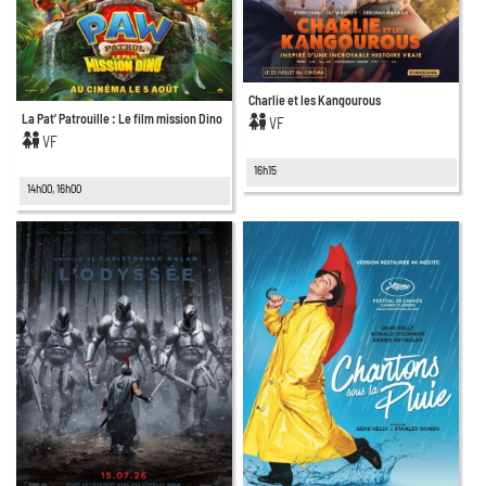
Charlie et les Kangourous
La Pat’ Patrouille : Le film mission Dino
VF
VF
16h15
14h00, 16h00