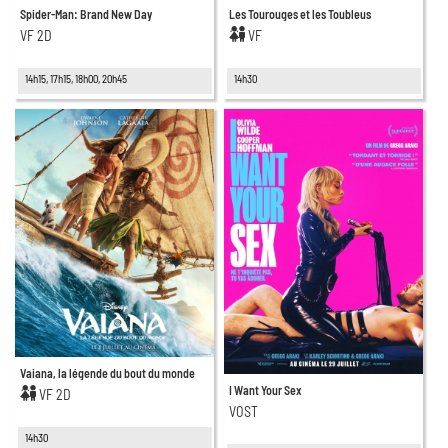
Spider-Man: Brand New Day
Les Tourouges et les Toubleus
VF 2D
VF
14h15, 17h15, 18h00, 20h45
14h30
Vaiana, la légende du bout du monde
I Want Your Sex
VF 2D
VOST
14h30