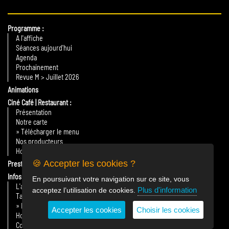
Programme
A l'affiche
Séances aujourd'hui
Agenda
Prochainement
Revue M > Juillet 2026
Animations
Ciné Café | Restaurant
Présentation
Notre carte
» Télécharger le menu
Nos producteurs
Horaires
🍪 Accepter les cookies ?
Prestations
Infos Pratiques
En poursuivant votre navigation sur ce site, vous
L'association
Plus d'information
acceptez l’utilisation de cookies.
Tarifs
» Billetterie en ligne
Accepter les cookies
Choisir les cookies
Horaires & plan d'accès
Contact