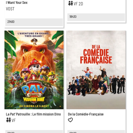
I Want Your Sex
VF 2D
VOST
18h30
21h00
La Pat’ Patrouille : Le film mission Dino
De la Comédie-Française
VF