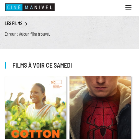
Ouvri
le
menu
LES FILMS
ACCUEIL
Erreur : Aucun film trouvé.
PROGRAMME
ANIMATIONS
CINÉ CAFÉ | RESTAURANT
FILMS À VOIR CE SAMEDI
PRESTATIONS
INFOS PRATIQUES