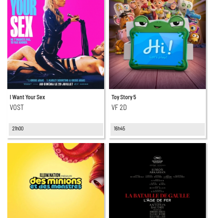
I Want Your Sex
Toy Story 5
VOST
VF 2D
21h00
16h45