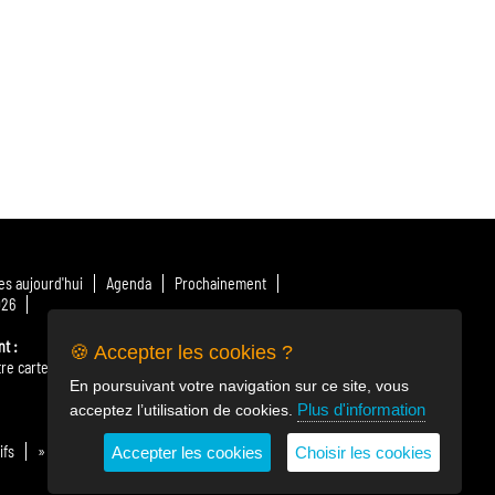
s aujourd'hui
Agenda
Prochainement
026
nt
🍪 Accepter les cookies ?
re carte
» Télécharger le menu
Nos producteurs
En poursuivant votre navigation sur ce site, vous
Plus d'information
acceptez l’utilisation de cookies.
ifs
» Billetterie en ligne
Horaires & plan d'accès
Accepter les cookies
Choisir les cookies