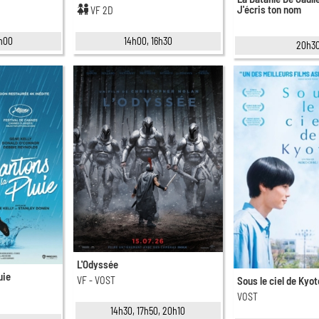
J'écris ton nom
VF 2D
1h00
14h00, 16h30
20h3
L'Odyssée
uie
VF - VOST
Sous le ciel de Kyot
VOST
14h30, 17h50, 20h10