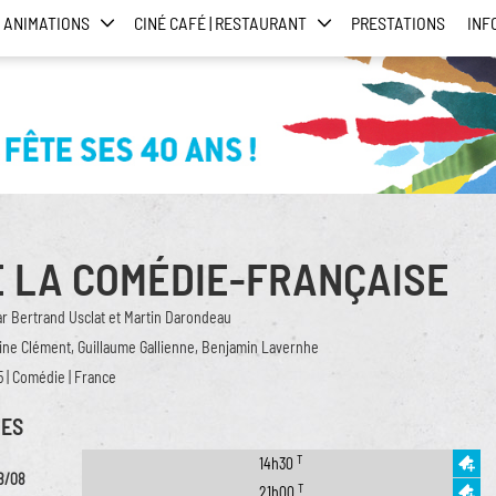
ANIMATIONS
CINÉ CAFÉ | RESTAURANT
PRESTATIONS
INF
E LA COMÉDIE-FRANÇAISE
ar Bertrand Usclat et Martin Darondeau
ine Clément, Guillaume Gallienne, Benjamin Lavernhe
5 | Comédie | France
ES
T
14h30
8/08
T
21h00