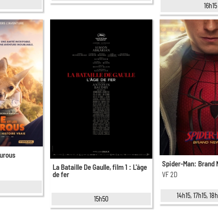
16h15
ourous
Spider-Man: Brand
La Bataille De Gaulle, film 1 : L'âge
de fer
VF 2D
14h15, 17h15, 1
15h50