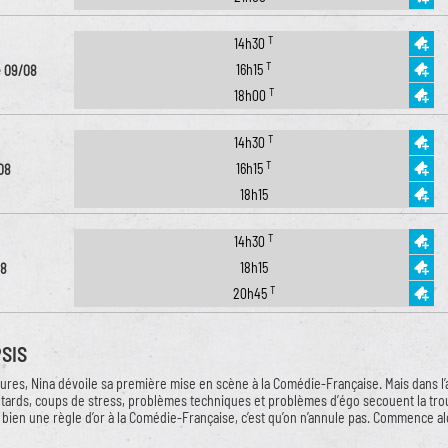
T
14h30
T
16h15
 09/08
T
18h00
T
14h30
T
16h15
08
18h15
T
14h30
18h15
08
T
20h45
SIS
ures, Nina dévoile sa première mise en scène à la Comédie-Française. Mais dans l’
etards, coups de stress, problèmes techniques et problèmes d’égo secouent la troupe
y a bien une règle d’or à la Comédie-Française, c’est qu’on n’annule pas. Commence 