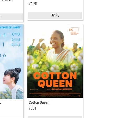
VF 2D
16h45
0
Cotton Queen
o
VOST