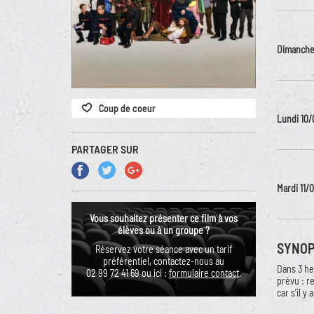
Dimanche
Coup de coeur
Lundi 10/
PARTAGER SUR
Mardi 11/
Vous souhaitez présenter ce film à vos
élèves ou à un groupe ?
SYNOP
Réservez votre séance avec un tarif
préférentiel, contactez-nous au
Dans 3 he
02 99 72 41 69 ou ici :
formulaire contact
.
prévu : r
car s’il 