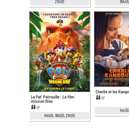
21h00
18h45
Charlie et les Kang
La Pat’ Patrouille : Le film
VF
mission Dino
VF
14h30
14h00, 16h00, 21h00