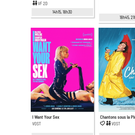
VF 2D
14h15, 18h30
18h45, 2
I Want Your Sex
Chantons sous la Pl
VOST
VOST