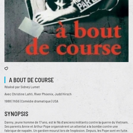
A BOUT DE COURSE
Réalisé par Sidney Lumet
Avec Christine Lahti, River Phoenix, Judd Hirsch
1988 | 1h56 | Comédie dramatique | USA
SYNOPSIS
Danny, jeune homme de 17 ans, est le fils d'anciens militants contre la guerre du Vietnam.
Ses parents Annie et Arthur Pope organisèrent un attentat a la bombe contre une
fabrique de napalm. Un gardien mourut lors de l'explosion. Depuis, les Pope sont en fuite.