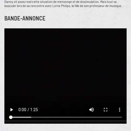
Danny vit assez mal cette situation de mensonge et de dissimulation. Mais tout va
basculer lors de sa rencontre avec Lorne Philips, la fille de son professeur de musique.
BANDE-ANNONCE