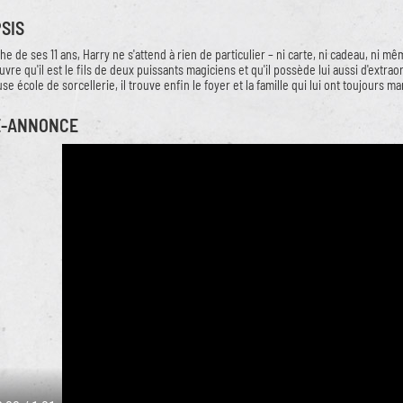
SIS
he de ses 11 ans, Harry ne s'attend à rien de particulier – ni carte, ni cadeau, ni m
uvre qu'il est le fils de deux puissants magiciens et qu'il possède lui aussi d'extra
se école de sorcellerie, il trouve enfin le foyer et la famille qui lui ont toujours 
E-ANNONCE