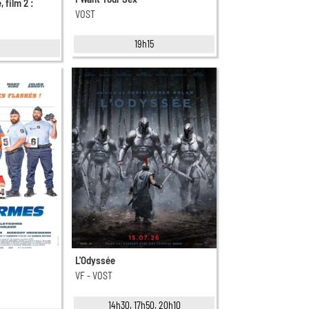
, film 2 :
VOST
19h15
L'Odyssée
VF - VOST
14h30, 17h50, 20h10