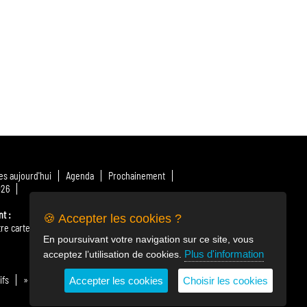
s aujourd'hui
Agenda
Prochainement
026
nt
🍪 Accepter les cookies ?
re carte
» Télécharger le menu
Nos producteurs
En poursuivant votre navigation sur ce site, vous
Plus d'information
acceptez l’utilisation de cookies.
ifs
» Billetterie en ligne
Horaires & plan d'accès
Accepter les cookies
Choisir les cookies