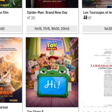
Le film
Spider-Man: Brand New Day
Les Tourouges et le
VF 2D
VF
6h00
14h15, 17h15, 18h00, 20h45
14h3
ourous
Toy Story 5