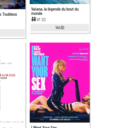
Vaiana, la légende du bout du
monde
s Toubleus
VF 2D
14h30
0
I Want Your Sex