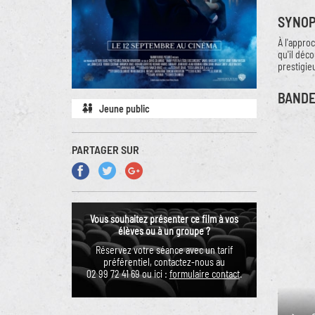
SYNOP
À l'approc
qu'il déco
prestigieu
BAND
Jeune public
PARTAGER SUR
Vous souhaitez présenter ce film à vos
élèves ou à un groupe ?
Réservez votre séance avec un tarif
préférentiel, contactez-nous au
02 99 72 41 69 ou ici :
formulaire contact
.