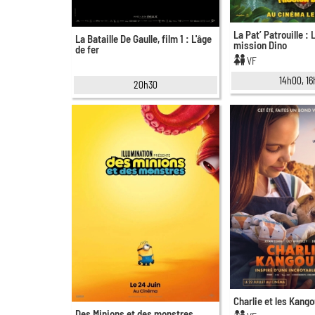
La Pat’ Patrouille : 
La Bataille De Gaulle, film 1 : L'âge
mission Dino
de fer
VF
14h00, 1
20h30
Charlie et les Kang
Des Minions et des monstres