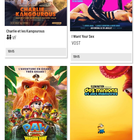
Charlie et les Kangourous
I Want Your Sex
VF
VOST
16h15
19h15