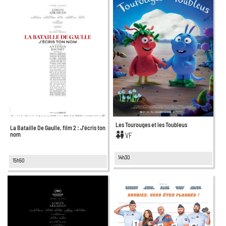
Les Tourouges et les Toubleus
La Bataille De Gaulle, film 2 : J'écris ton
nom
VF
14h30
15h50