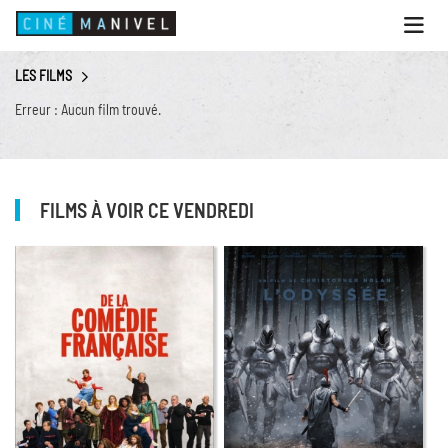
Ouvri
le
menu
LES FILMS
ACCUEIL
Erreur : Aucun film trouvé.
PROGRAMME
ANIMATIONS
CINÉ CAFÉ | RESTAURANT
FILMS À VOIR CE VENDREDI
PRESTATIONS
INFOS PRATIQUES