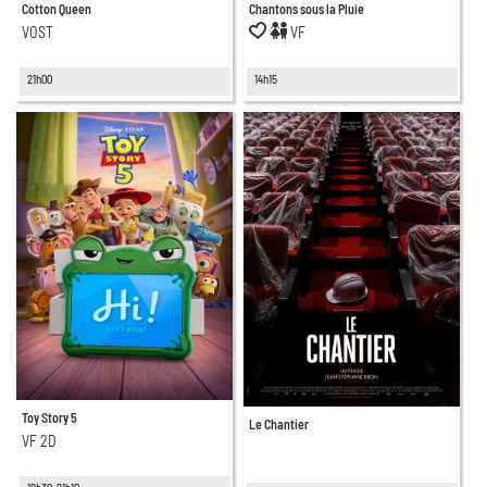
Cotton Queen
Chantons sous la Pluie
VOST
VF
21h00
14h15
Toy Story 5
Le Chantier
VF 2D