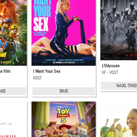
L'Odyssée
Le film
I Want Your Sex
VF - VOST
VOST
14h30, 17h50
6h00
19h15