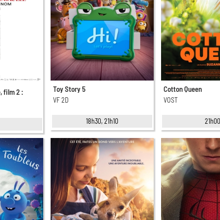
Toy Story 5
Cotton Queen
 film 2 :
VF 2D
VOST
18h30, 21h10
21h0