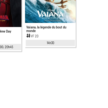
Vaiana, la légende du bout du
monde
 New Day
VF 2D
14h30
8h00, 20h45