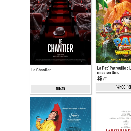
La Pat’ Patrouille : 
Le Chantier
mission Dino
VF
14h00, 1
18h30