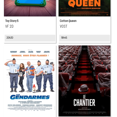
Toy Story 5
Cotton Queen
VF 2D
VOST
20h30
18h45