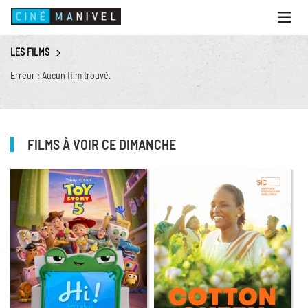
Ouvri
le
menu
LES FILMS
ACCUEIL
Erreur : Aucun film trouvé.
PROGRAMME
ANIMATIONS
CINÉ CAFÉ | RESTAURANT
FILMS À VOIR CE DIMANCHE
PRESTATIONS
INFOS PRATIQUES