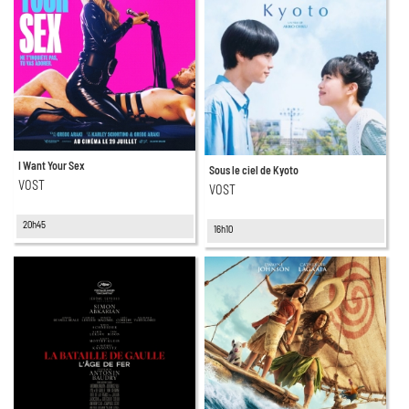
I Want Your Sex
Sous le ciel de Kyoto
VOST
VOST
20h45
16h10