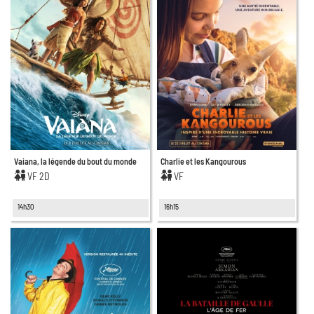
Vaiana, la légende du bout du monde
Charlie et les Kangourous
VF 2D
VF
14h30
16h15