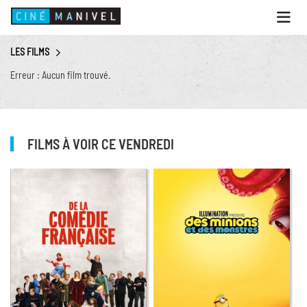
Ouvri
le
menu
LES FILMS
ACCUEIL
Erreur : Aucun film trouvé.
PROGRAMME
ANIMATIONS
CINÉ CAFÉ | RESTAURANT
FILMS À VOIR CE VENDREDI
PRESTATIONS
INFOS PRATIQUES