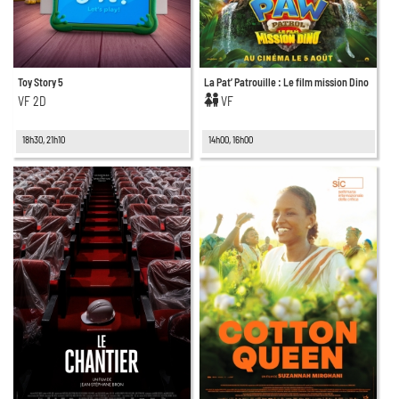
Toy Story 5
La Pat’ Patrouille : Le film mission Dino
VF 2D
VF
18h30, 21h10
14h00, 16h00