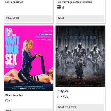
Les Gendarmes
Les Tourouges et les Toubleus
VF
18h45, 21h00
14h30
L'Odyssée
I Want Your Sex
VF - VOST
VOST
14h30, 17h50, 20h10