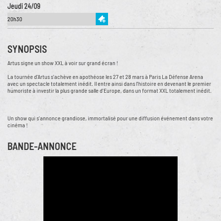
Jeudi 24/09
20h30
SYNOPSIS
Artus signe un show XXL à voir sur grand écran !
La tournée d'Artus s'achève en apothéose les 27 et 28 mars à Paris La Défense Arena
avec un spectacle totalement inédit. Il entre ainsi dans l'histoire en devenant le premier
humoriste à investir la plus grande salle d'Europe, dans un format XXL totalement inédit.
Un show qui s'annonce grandiose, immortalisé pour une diffusion événement dans votre
cinéma !
BANDE-ANNONCE