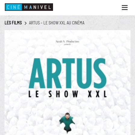
Ouvri
le
menu
LES FILMS
ARTUS – LE SHOW XXL AU CINÉMA
ACCUEIL
PROGRAMME
ANIMATIONS
CINÉ CAFÉ | RESTAURANT
PRESTATIONS
INFOS PRATIQUES