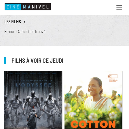
Ouvri
le
menu
LES FILMS
ACCUEIL
Erreur : Aucun film trouvé.
PROGRAMME
ANIMATIONS
CINÉ CAFÉ | RESTAURANT
FILMS À VOIR CE JEUDI
PRESTATIONS
INFOS PRATIQUES