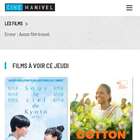
Ouvri
le
menu
LES FILMS
ACCUEIL
Erreur : Aucun film trouvé.
PROGRAMME
ANIMATIONS
CINÉ CAFÉ | RESTAURANT
FILMS À VOIR CE JEUDI
PRESTATIONS
INFOS PRATIQUES