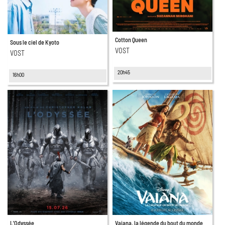
Cotton Queen
Sous le ciel de Kyoto
VOST
VOST
20h45
16h00
L'Odyssée
Vaiana, la légende du bout du monde