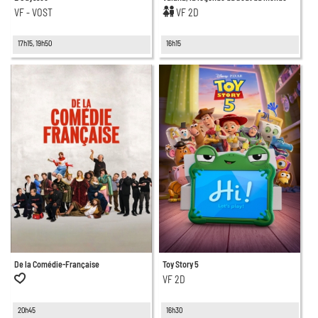
VF - VOST
VF 2D
17h15, 19h50
16h15
De la Comédie-Française
Toy Story 5
VF 2D
20h45
16h30