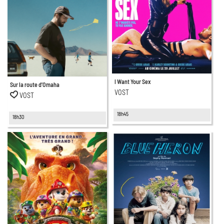
I Want Your Sex
Sur la route d’Omaha
VOST
VOST
18h45
18h30