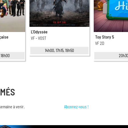
L'Odyssée
çaise
Toy Story 5
VF - VOST
VF 2D
14h00, 17h15, 19h50
, 18h00
20h3
RMÉS
semaine à venir.
Abonnez-vous !