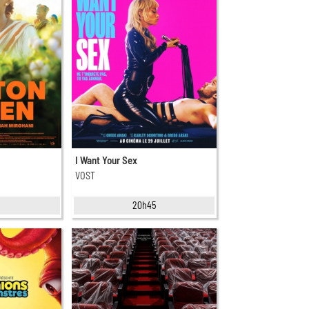
I Want Your Sex
VOST
5
20h45