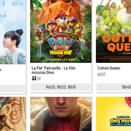
La Pat’ Patrouille : Le film
Cotton Queen
o
mission Dino
VOST
VF
14h20, 16h20, 18h15
18h4