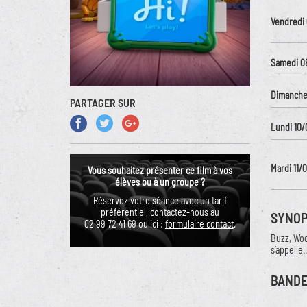
Vendredi
Samedi 0
Dimanche
PARTAGER SUR
Lundi 10/
Mardi 11/
Vous souhaitez présenter ce film à vos
élèves ou à un groupe ?
Réservez votre séance avec un tarif
préférentiel, contactez-nous au
SYNOP
02 99 72 41 69 ou ici :
formulaire contact
.
Buzz, Woo
s’appelle..
BAND