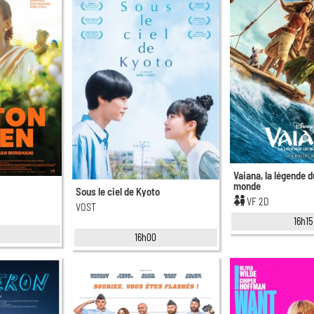
Vaiana, la légende d
monde
Sous le ciel de Kyoto
VF 2D
VOST
16h15
5
16h00