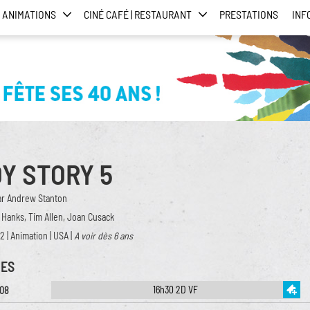
ANIMATIONS
CINÉ CAFÉ | RESTAURANT
PRESTATIONS
INF
Y STORY 5
ar Andrew Stanton
Hanks, Tim Allen, Joan Cusack
2 | Animation | USA |
A voir dès 6 ans
ES
16h30 2D VF
/08