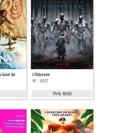
u bout du
L'Odyssée
VF - VOST
17h15, 19h50