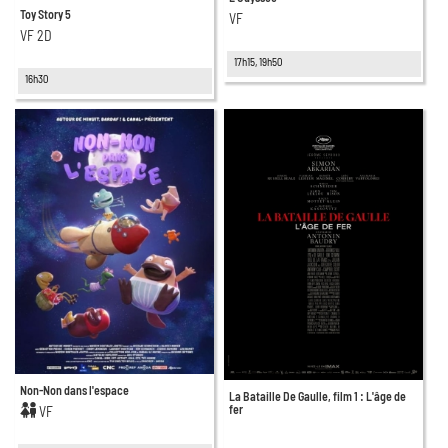
Toy Story 5
VF
VF 2D
17h15, 19h50
16h30
Non-Non dans l'espace
La Bataille De Gaulle, film 1 : L'âge de
fer
VF