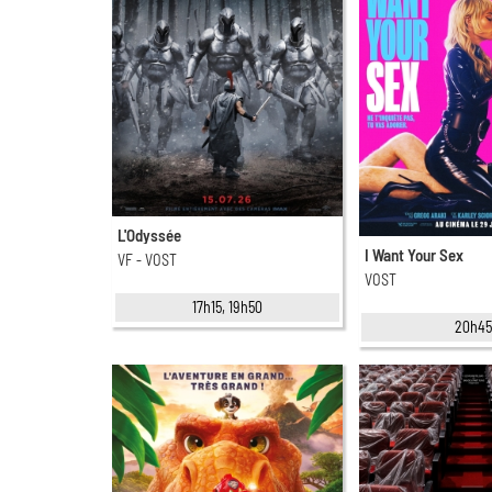
L'Odyssée
I Want Your Sex
VF - VOST
VOST
17h15, 19h50
20h4