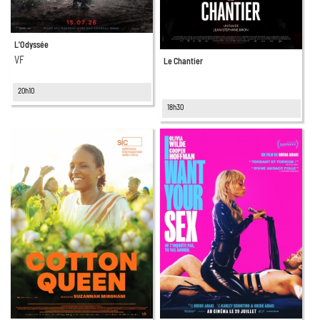
L'Odyssée
VF
Le Chantier
20h10
18h30