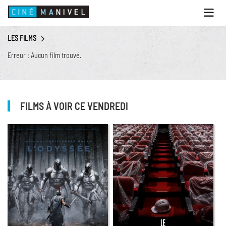
Ouvri
le
menu
LES FILMS
ACCUEIL
Erreur : Aucun film trouvé.
PROGRAMME
ANIMATIONS
CINÉ CAFÉ | RESTAURANT
FILMS À VOIR CE VENDREDI
PRESTATIONS
INFOS PRATIQUES