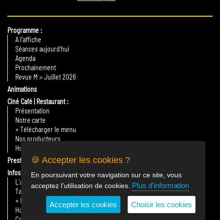
Programme
A l'affiche
Séances aujourd'hui
Agenda
Prochainement
Revue M > Juillet 2026
Animations
Ciné Café | Restaurant
Présentation
Notre carte
» Télécharger le menu
Nos producteurs
Horaires
🍪 Accepter les cookies ?
Prestations
Infos Pratiques
En poursuivant votre navigation sur ce site, vous
L'association
Plus d'information
acceptez l’utilisation de cookies.
Tarifs
» Billetterie en ligne
Accepter les cookies
Choisir les cookies
Horaires & plan d'accès
Contact