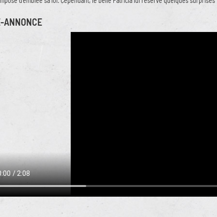
mpose d'emblée sa loi. Cependant, le belle Patricia lui réserve quelques surprises 
E-ANNONCE