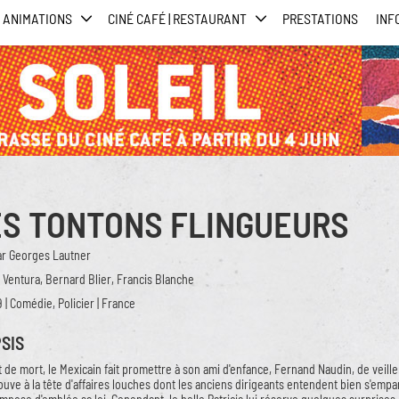
ANIMATIONS
CINÉ CAFÉ | RESTAURANT
PRESTATIONS
INF
ES TONTONS FLINGUEURS
ar Georges Lautner
 Ventura, Bernard Blier, Francis Blanche
9 | Comédie, Policier | France
SIS
t de mort, le Mexicain fait promettre à son ami d'enfance, Fernand Naudin, de veiller
rouve à la tête d'affaires louches dont les anciens dirigeants entendent bien s'empa