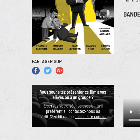
Fernand i
BAND
PARTAGER SUR
Vous souhaitez présenter ce film à vos
élèves ou à un groupe ?
Réservez votre séance avec un tarif
préférentiel, contactez-nous au
02 99 72 41 69 ou ici :
formulaire contact
.