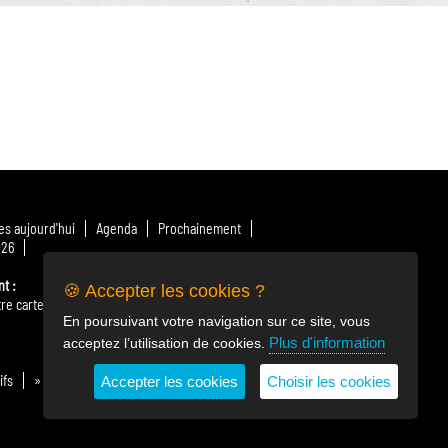
s aujourd'hui
Agenda
Prochainement
026
nt
🍪 Accepter les cookies ?
re carte
» Télécharger le menu
Nos producteurs
En poursuivant votre navigation sur ce site, vous
Plus d'information
acceptez l’utilisation de cookies.
ifs
» Billetterie en ligne
Horaires & plan d'accès
Accepter les cookies
Choisir les cookies