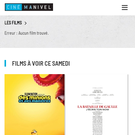
Ouvri
le
menu
LES FILMS
ACCUEIL
Erreur : Aucun film trouvé.
PROGRAMME
ANIMATIONS
CINÉ CAFÉ | RESTAURANT
FILMS À VOIR CE SAMEDI
PRESTATIONS
INFOS PRATIQUES