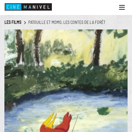
Ouvri
le
menu
LES FILMS
PATOUILLE ET MOMO, LES CONTES DE LA FORÊT
ACCUEIL
PROGRAMME
ANIMATIONS
CINÉ CAFÉ | RESTAURANT
PRESTATIONS
INFOS PRATIQUES