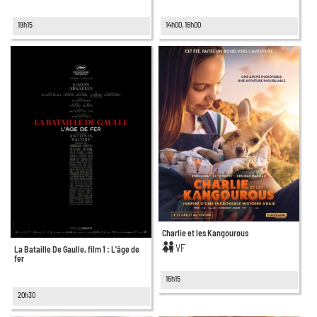
19h15
14h00, 16h00
Charlie et les Kangourous
VF
La Bataille De Gaulle, film 1 : L'âge de
fer
16h15
20h30