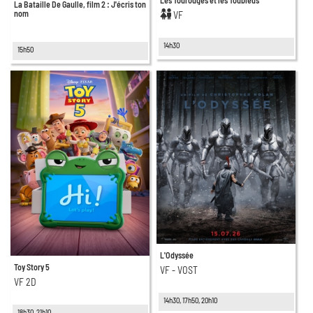
Les Tourouges et les Toubleus
La Bataille De Gaulle, film 2 : J'écris ton
nom
VF
14h30
15h50
L'Odyssée
Toy Story 5
VF - VOST
VF 2D
14h30, 17h50, 20h10
18h30, 21h10