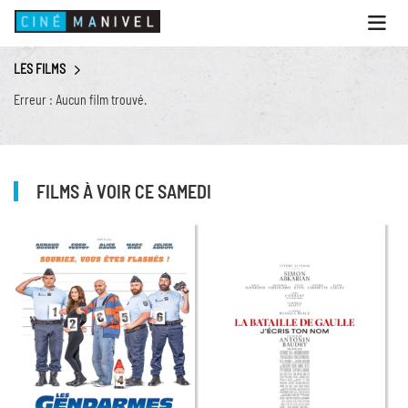
Ouvri
le
menu
LES FILMS
ACCUEIL
Erreur : Aucun film trouvé.
PROGRAMME
ANIMATIONS
CINÉ CAFÉ | RESTAURANT
FILMS À VOIR CE SAMEDI
PRESTATIONS
INFOS PRATIQUES