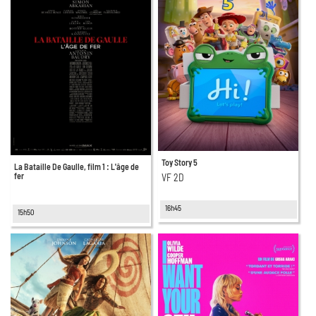
Toy Story 5
La Bataille De Gaulle, film 1 : L'âge de
fer
VF 2D
16h45
15h50