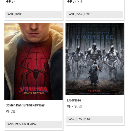
VF
VF 2D
14h00, 16h00
14h00, 15h30, 17h15
L'Odyssée
Spider-Man: Brand New Day
VF - VOST
VF 2D
14h30, 17h50, 20h10
14h15, 17h15, 18h00, 20h45