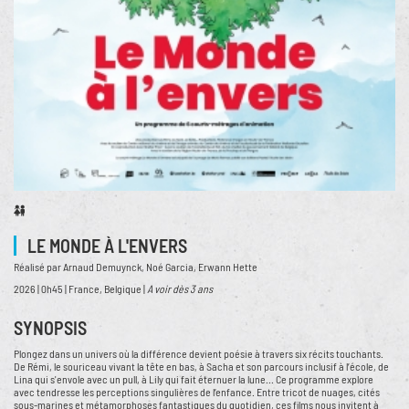
LE MONDE À L'ENVERS
Réalisé par Arnaud Demuynck, Noé Garcia, Erwann Hette
2026 | 0h45 | France, Belgique |
A voir dès 3 ans
SYNOPSIS
Plongez dans un univers où la différence devient poésie à travers six récits touchants.
De Rémi, le souriceau vivant la tête en bas, à Sacha et son parcours inclusif à l’école, de
Lina qui s'envole avec un pull, à Lily qui fait éternuer la lune... Ce programme explore
avec tendresse les perceptions singulières de l’enfance. Entre tricot de nuages, cités
sous-marines et métamorphoses fantastiques du quotidien, ces films nous invitent à