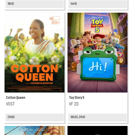
19h15
14h15
Cotton Queen
Toy Story 5
VOST
VF 2D
21h00
18h30, 21h10