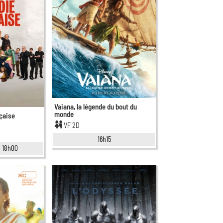
Vaiana, la légende du bout du
monde
çaise
VF 2D
16h15
, 18h00