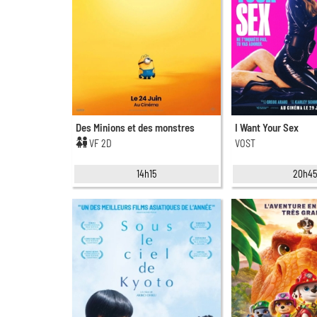
Des Minions et des monstres
I Want Your Sex
VF 2D
VOST
14h15
20h4