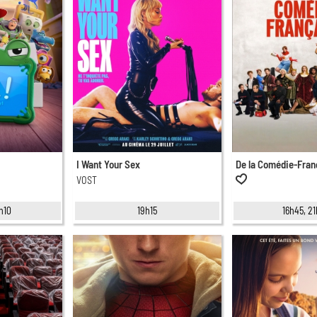
I Want Your Sex
De la Comédie-Fran
VOST
h10
19h15
16h45, 2