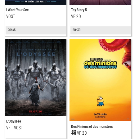
I Want Your Sex
Toy Story 5
VOST
VF 2D
20h45
20h30
L'Odyssée
Des Minions et des monstres
VF - VOST
VF 2D