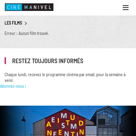
Ouvri
le
menu
LES FILMS
ACCUEIL
Erreur : Aucun film trouvé.
PROGRAMME
ANIMATIONS
RESTEZ TOUJOURS INFORMÉS
CINÉ CAFÉ | RESTAURANT
PRESTATIONS
Chaque lundi, recevez le programme cinéma par email, pour la semaine à
venir.
INFOS PRATIQUES
Abonnez-vous !