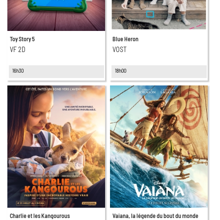
Toy Story 5
Blue Heron
VF 2D
VOST
16h30
18h00
Charlie et les Kangourous
Vaiana, la légende du bout du monde