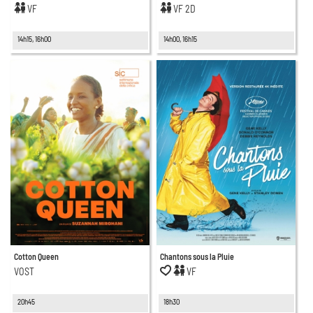
VF
VF 2D
14h15, 16h00
14h00, 16h15
Cotton Queen
Chantons sous la Pluie
VOST
VF
20h45
18h30