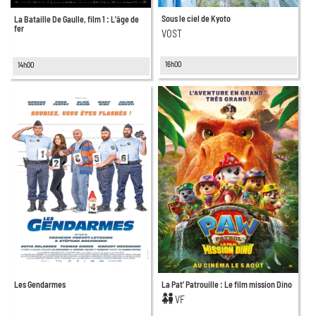
Sous le ciel de Kyoto
La Bataille De Gaulle, film 1 : L'âge de
fer
VOST
16h00
14h00
Les Gendarmes
La Pat’ Patrouille : Le film mission Dino
VF