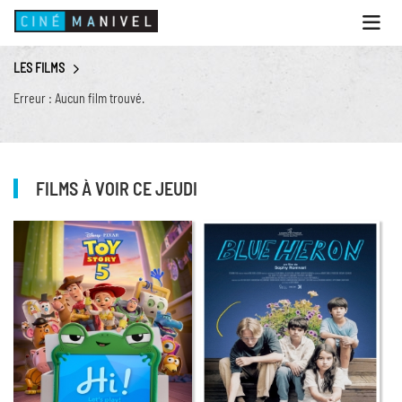
Ouvri
le
menu
LES FILMS
ACCUEIL
Erreur : Aucun film trouvé.
PROGRAMME
ANIMATIONS
CINÉ CAFÉ | RESTAURANT
FILMS À VOIR CE JEUDI
PRESTATIONS
INFOS PRATIQUES