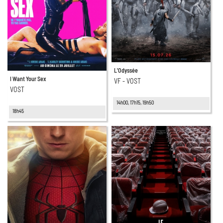
L'Odyssée
I Want Your Sex
VF - VOST
VOST
14h00, 17h15, 19h50
18h45