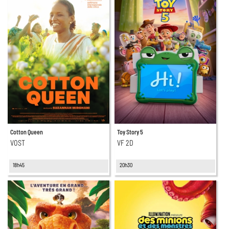
Cotton Queen
Toy Story 5
VOST
VF 2D
18h45
20h30