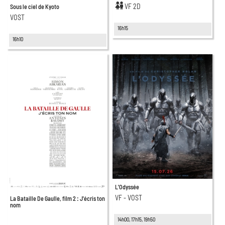
VF 2D
Sous le ciel de Kyoto
VOST
16h15
16h10
L'Odyssée
VF - VOST
La Bataille De Gaulle, film 2 : J'écris ton
nom
14h00, 17h15, 19h50