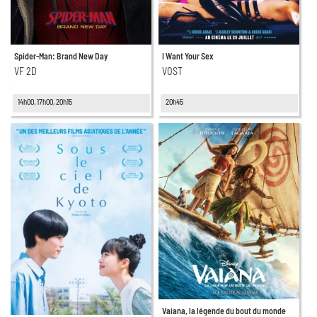
Spider-Man: Brand New Day
I Want Your Sex
VF 2D
VOST
14h00, 17h00, 20h15
20h45
Vaiana, la légende du bout du monde