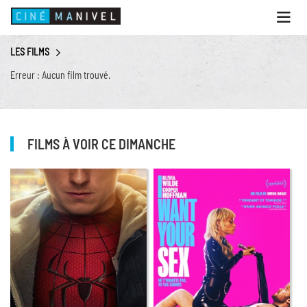
Ouvri
le
menu
LES FILMS
ACCUEIL
Erreur : Aucun film trouvé.
PROGRAMME
ANIMATIONS
CINÉ CAFÉ | RESTAURANT
FILMS À VOIR CE DIMANCHE
PRESTATIONS
INFOS PRATIQUES