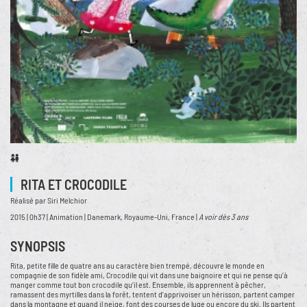
RITA ET CROCODILE
Réalisé par Siri Melchior
2015 | 0h37 | Animation | Danemark, Royaume-Uni, France |
A voir dès 3 ans
SYNOPSIS
Rita, petite fille de quatre ans au caractère bien trempé, découvre le monde en
compagnie de son fidèle ami, Crocodile qui vit dans une baignoire et qui ne pense qu’à
manger comme tout bon crocodile qu’il est. Ensemble, ils apprennent à pêcher,
ramassent des myrtilles dans la forêt, tentent d’apprivoiser un hérisson, partent camper
dans la montagne et quand il neige, font des courses de luge ou encore du ski. Ils partent