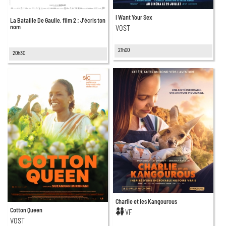
I Want Your Sex
La Bataille De Gaulle, film 2 : J'écris ton
nom
VOST
21h00
20h30
Charlie et les Kangourous
Cotton Queen
VF
VOST