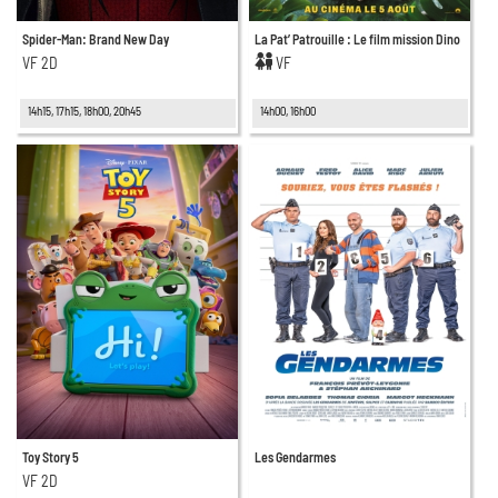
Spider-Man: Brand New Day
La Pat’ Patrouille : Le film mission Dino
VF 2D
VF
14h15, 17h15, 18h00, 20h45
14h00, 16h00
Toy Story 5
Les Gendarmes
VF 2D