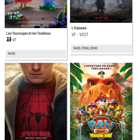
L'Odyssée
Les Tourouges et les Toubleus
VF - VOST
VF
14h30, 17h50, 20h10
14h30