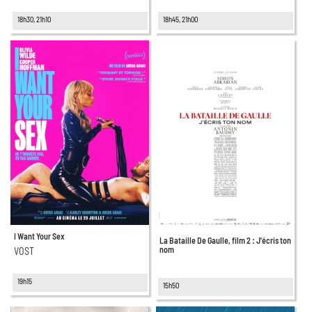
18h30, 21h10
18h45, 21h00
I Want Your Sex
La Bataille De Gaulle, film 2 : J'écris ton
nom
VOST
19h15
15h50