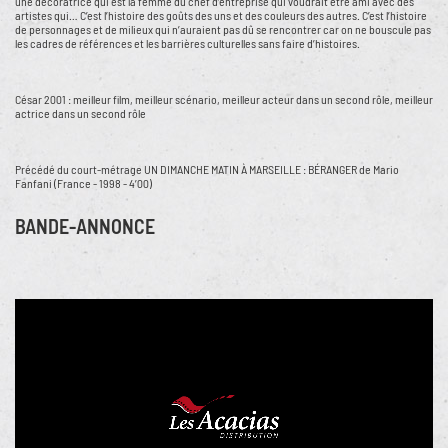
une décoratrice qui est la femme du chef d’entreprise qui voudrait être ami avec des
artistes qui… C’est l’histoire des goûts des uns et des couleurs des autres. C’est l’histoire
de personnages et de milieux qui n’auraient pas dû se rencontrer car on ne bouscule pas
les cadres de références et les barrières culturelles sans faire d’histoires.
César 2001 : meilleur film, meilleur scénario, meilleur acteur dans un second rôle, meilleur
actrice dans un second rôle
Précédé du court-métrage UN DIMANCHE MATIN À MARSEILLE : BÉRANGER de Mario
Fanfani (France - 1998 - 4’00)
BANDE-ANNONCE