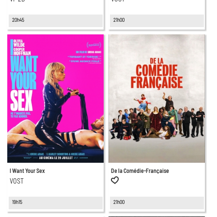
20h45
21h00
I Want Your Sex
De la Comédie-Française
VOST
19h15
21h00