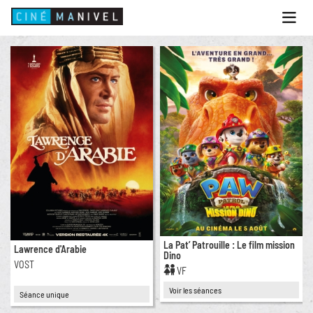
Ouvri
le
menu
ACCUEIL
PROGRAMME
ANIMATIONS
CINÉ CAFÉ | RESTAURANT
PRESTATIONS
INFOS PRATIQUES
La Pat’ Patrouille : Le film mission
Lawrence d'Arabie
Dino
VOST
VF
Voir les séances
Séance unique