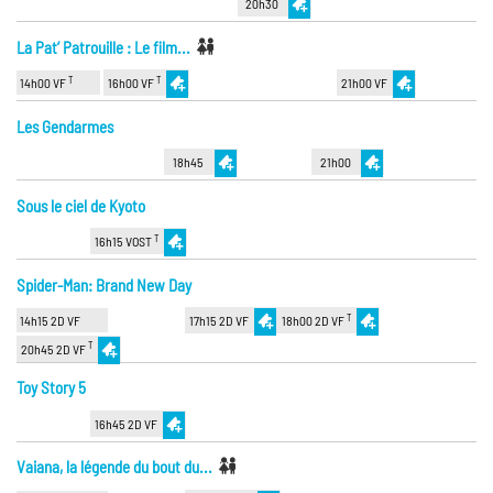
20h30
La Pat’ Patrouille : Le film...
T
T
14h00 VF
16h00 VF
21h00 VF
Les Gendarmes
18h45
21h00
Sous le ciel de Kyoto
T
16h15 VOST
Spider-Man: Brand New Day
T
14h15 2D VF
17h15 2D VF
18h00 2D VF
T
20h45 2D VF
Toy Story 5
16h45 2D VF
Vaiana, la légende du bout du...