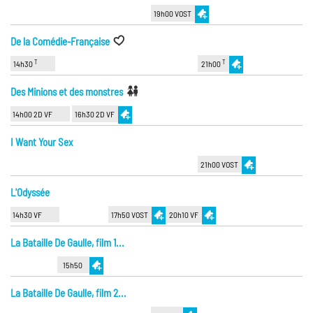
19h00 VOST
De la Comédie-Française
T
T
14h30
21h00
Des Minions et des monstres
14h00 2D VF
16h30 2D VF
I Want Your Sex
21h00 VOST
L'Odyssée
14h30 VF
17h50 VOST
20h10 VF
La Bataille De Gaulle, film 1...
15h50
La Bataille De Gaulle, film 2...